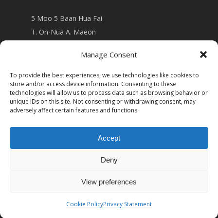
5 Moo 5 Baan Hua Fai
T. On-Nua A. Maeon
Chiang Mai 50130 Thailand
Manage Consent
view on
Google map
To provide the best experiences, we use technologies like cookies to
store and/or access device information. Consenting to these
technologies will allow us to process data such as browsing behavior or
unique IDs on this site. Not consenting or withdrawing consent, may
adversely affect certain features and functions.
Accept
Deny
View preferences
© 2026 Lanna Hill House.
Cookie Policy
Privacy Statement