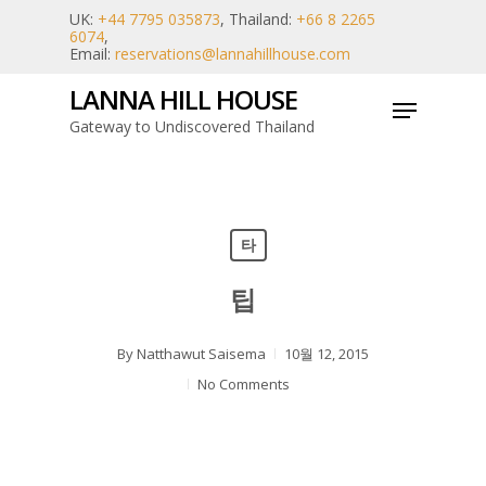
Skip
UK:
+44 7795 035873
, Thailand:
+66 8 2265
6074
,
to
Email:
reservations@lannahillhouse.com
main
LANNA HILL HOUSE
Menu
content
Gateway to Undiscovered Thailand
타
팁
By
Natthawut Saisema
10월 12, 2015
No Comments