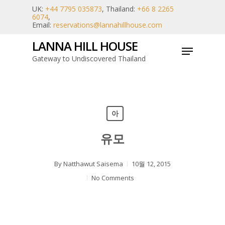
Skip
UK:
+44 7795 035873
, Thailand:
+66 8 2265
6074
,
to
Email:
reservations@lannahillhouse.com
main
LANNA HILL HOUSE
Menu
content
Gateway to Undiscovered Thailand
아
유모
By
Natthawut Saisema
10월 12, 2015
No Comments